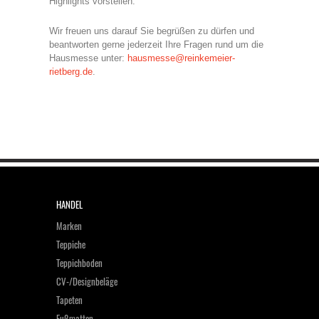
Highlights vorstellen.
Wir freuen uns darauf Sie begrüßen zu dürfen und
beantworten gerne jederzeit Ihre Fragen rund um die
Hausmesse unter:
hausmesse@reinkemeier-
rietberg.de
.
HANDEL
Marken
Teppiche
Teppichboden
CV-/Designbeläge
Tapeten
Fußmatten