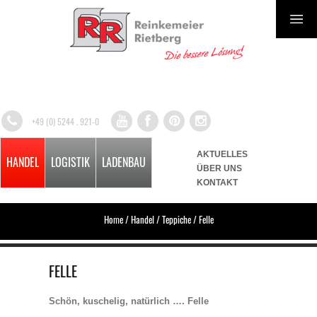
+49 (0) 5244 . 921-0
AKTUELLES
HANDEL
LOGISTIK
LADENBAU
ÜBER UNS
KONTAKT
Home
/
Handel
/
Teppiche
/
Felle
FELLE
Schön, kuschelig, natürlich …. Felle