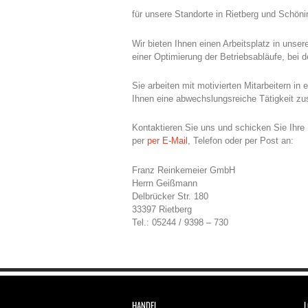
für unsere Standorte in Rietberg und Schöni
Wir bieten Ihnen einen Arbeitsplatz in unse
einer Optimierung der Betriebsabläufe, bei d
Sie arbeiten mit motivierten Mitarbeitern i
Ihnen eine abwechslungsreiche Tätigkeit zu
Kontaktieren Sie uns und schicken Sie Ihr
per
per E-Mail
, Telefon oder per Post an:
Franz Reinkemeier GmbH
Herrn Geißmann
Delbrücker Str. 180
33397 Rietberg
Tel.: 05244 / 9398 – 730
HANDEL
L