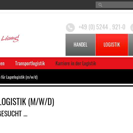
+49 (0) 5244 . 921-0
HANDEL
LOGISTIK
ien
Transportlogistik
Karriere in der Logistik
 für Lagerlogistik (m/w/d)
OGISTIK (M/W/D)
GESUCHT …