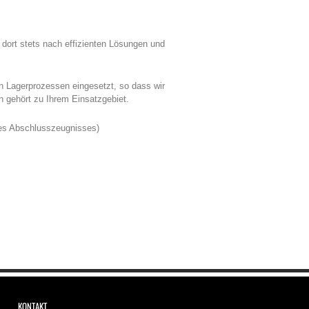
 dort stets nach effizienten Lösungen und
en Lagerprozessen eingesetzt, so dass wir
n gehört zu Ihrem Einsatzgebiet.
des Abschlusszeugnisses)
KONTAKT