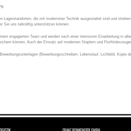
ng.
ren Lagerstandorten, die mit modernster Technik ausgestattet sind und streben
er Sie uns tatkräftig unterstützen können.
n einem engagierten Team und werden nach einer intensiven Einarbeitung in all
sichern können. Auch der Einsatz auf modernen Staplern und Flurförderzeuge
e Bewerbungsunterlagen (Bewerbungsschreiben, Lebenslauf, Lichtbild, Kopie 
OGISTIK
FRANZ REINKEMEIER GMBH