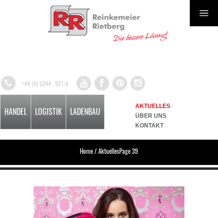
+49 (0) 5244 . 921-0
AKTUELLES
HANDEL
LOGISTIK
LADENBAU
ÜBER UNS
KONTAKT
Home
/
Aktuelles
Page 39